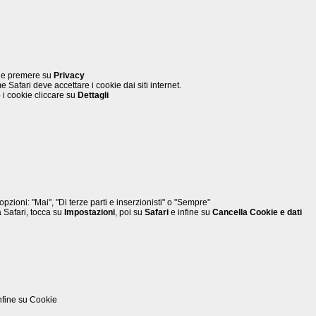
e premere su
Privacy
 Safari deve accettare i cookie dai siti internet.
 i cookie cliccare su
Dettagli
 opzioni: "Mai", "Di terze parti e inserzionisti" o "Sempre"
a Safari, tocca su
Impostazioni
, poi su
Safari
e infine su
Cancella Cookie e dati
nfine su Cookie