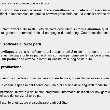
ni volta che il browser viene chiuso
nio,
sono necessari a visualizzare correttamente il sito
e in relazione ai
ichi le impostazioni nel proprio browser (inficiando così la visualizzazione del
 informazioni sull'
uso del Sito
da parte degli utenti in
forma anonima
quali:
età, genere e interessi ai fini di campagne di marketing. Questi cookie sono inv
i software di terze parti
à sviluppate da terzi
all'interno delle pagine del Sito come le icone e le p
 servizi software di terze parti (come i software per generare le mappe e ulterio
a
siti partner
che offrono le loro funzionalità tra le pagine del Sito.
 profilazione.
è tenuto a chiedere consenso per i
cookie tecnici
, in quanto necessari a fornire
 può essere espresso dall'Utente con una o più di una delle seguenti modalità:
 browser
utilizzato o dei relativi programmi informatici utilizzati per navigare
ell'uso dei servizi di terze parti
utente di utilizzare o visualizzare parti del Sito.