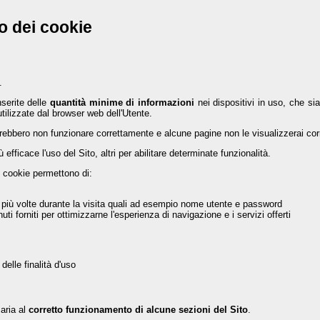
o dei cookie
.
nserite delle
quantità minime di informazioni
nei dispositivi in uso, che sia
utilizzate dal browser web dell'Utente.
potrebbero non funzionare correttamente e alcune pagine non le visualizzerai co
ù efficace l'uso del Sito, altri per abilitare determinate funzionalità.
i cookie permettono di:
ni più volte durante la visita quali ad esempio nome utente e password
nuti forniti per ottimizzarne l'esperienza di navigazione e i servizi offerti
 delle finalità d'uso
aria al
corretto funzionamento di alcune sezioni del Sito
.