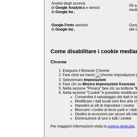
Analisi degli accessi
Gli a
di
Google Analytics
e servizi
media
di
Google Inc.
Google Fonts
servizio
Goog
di
Google Inc.
stili
Come disabilitare i cookie media
Chrome
Eseguire il Browser Chrome
Fare click sul menù
p
Selezionare
Impostazioni
Fare clic su
Mostra Impostazioni Avanzate
Nella sezione "Privacy" fare clic su bottone "
Nella sezione "Cookie" è possibile modificare
Consentire il salvataggio dei dati in l
Modificare i dati locali solo fino alla
Impedire ai siti di impostare i cookie
Bloccare i cookie di terze parti e i dati 
Gestire le eccezioni per alcuni siti int
Eliminazione di uno o tutti i cookie
Per maggiori informazioni visita la
pagina dedicata
.