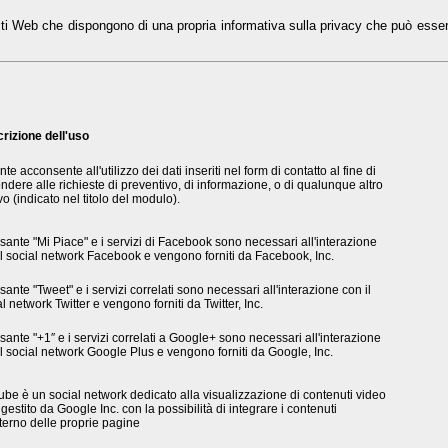
siti Web che dispongono di una propria informativa sulla privacy che può esse
rizione dell'uso
nte acconsente all'utilizzo dei dati inseriti nel form di contatto al fine di
ndere alle richieste di preventivo, di informazione, o di qualunque altro
o (indicato nel titolo del modulo).
lsante "Mi Piace" e i servizi di Facebook sono necessari all'interazione
il social network Facebook e vengono forniti da Facebook, Inc.
lsante "Tweet" e i servizi correlati sono necessari all'interazione con il
l network Twitter e vengono forniti da Twitter, Inc.
lsante "+1″ e i servizi correlati a Google+ sono necessari all'interazione
il social network Google Plus e vengono forniti da Google, Inc.
ube è un social network dedicato alla visualizzazione di contenuti video
gestito da Google Inc. con la possibilità di integrare i contenuti
nterno delle proprie pagine