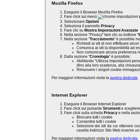
Mozilla Firefox
Eseguire il Browser Mozilla Firefox
Fare click sul menù
p
Selezionare
Opzioni
Seleziona il pannello
Privacy
Fare clic su
Mostra Impostazioni Avanzate
Nella sezione "Privacy" fare clic su bottone "
Nella sezione "
Tracciamento
" è possibile mo
Richiedi ai siti di non effettuare alcu
Comunica ai siti la disponibilità ad es
Non comunicare alcuna preferenza rela
Dalla sezione "
Cronologia
" è possibile:
Abilitando "Utilizza impostazioni perso
(fino alla loro scadenza, alla chiusura
Rimuovere i singoli cookie immagazzi
Per maggiori informazioni visita la
pagina dedicata
.
Internet Explorer
Eseguire il Browser Internet Explorer
Fare click sul pulsante
Strumenti
e sceglier
Fare click sulla scheda
Privacy
e nella sezio
Bloccare tutti i cookie
Consentire tutti i cookie
Selezione dei siti da cui ottenere co
casella Indirizzo Sito Web inserire un
Per maggiori informazioni visita la
pagina dedicata
.