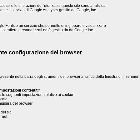
ccessi e le interazioni dell'utenza su questo sito sono analizzati
nte il servizio di Google Analytics gestito da Google, Inc.
le Fonts è un servizio che permette di inglobare e visualizzare
 di carattere personalizzati ed è gestito da da Google Inc.
nte configurazione del browser
resente nella barra degli strumenti del browser a fianco della finestra di inserimen
Impostazioni contenuti
"
 le seguenti impostazioni relative ai cookie:
ocale
 chiusura del browser
dei siti
ernet