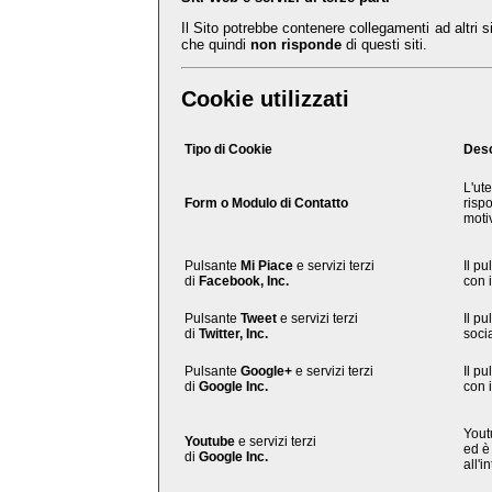
Il Sito potrebbe contenere collegamenti ad altri 
che quindi
non risponde
di questi siti.
Cookie utilizzati
Tipo di Cookie
Desc
L'ute
Form o Modulo di Contatto
rispo
motiv
Pulsante
Mi Piace
e servizi terzi
Il pu
di
Facebook, Inc.
con 
Pulsante
Tweet
e servizi terzi
Il pu
di
Twitter, Inc.
socia
Pulsante
Google+
e servizi terzi
Il pu
di
Google Inc.
con 
Yout
Youtube
e servizi terzi
ed è 
di
Google Inc.
all'i