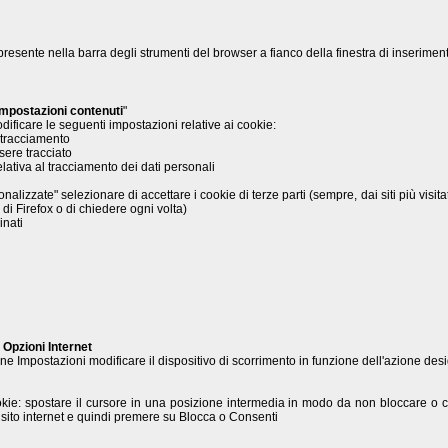
resente nella barra degli strumenti del browser a fianco della finestra di inserimen
Impostazioni contenuti
"
dificare le seguenti impostazioni relative ai cookie:
n tracciamento
sere tracciato
tiva al tracciamento dei dati personali
nalizzate" selezionare di accettare i cookie di terze parti (sempre, dai siti più visi
 di Firefox o di chiedere ogni volta)
nati
e
Opzioni Internet
ne Impostazioni modificare il dispositivo di scorrimento in funzione dell'azione desi
okie: spostare il cursore in una posizione intermedia in modo da non bloccare o con
 sito internet e quindi premere su Blocca o Consenti